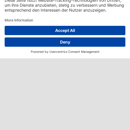
Aktuell sind keine Jobangebote vorhanden.
Fragen zur Bewerbung?
GROB Personalmanagement
Tel:
+49 (8261) 996-7544
Mail:
personal@grob.de