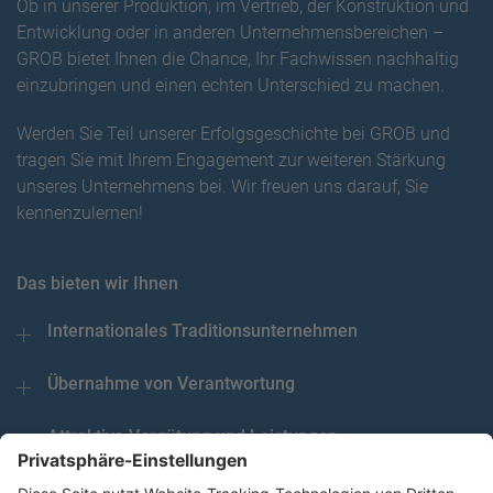
Ob in unserer Produktion, im Vertrieb, der Konstruktion und
Entwicklung oder in anderen Unternehmensbereichen –
GROB bietet Ihnen die Chance, Ihr Fachwissen nachhaltig
einzubringen und einen echten Unterschied zu machen.
Werden Sie Teil unserer Erfolgsgeschichte bei GROB und
tragen Sie mit Ihrem Engagement zur weiteren Stärkung
unseres Unternehmens bei. Wir freuen uns darauf, Sie
kennenzulernen!
Das bieten wir Ihnen
Internationales Traditionsunternehmen
Übernahme von Verantwortung
Attraktive Vergütung und Leistungen
Langfristige Perspektiven